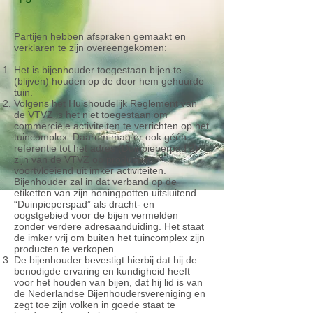
Partijen hebben afspraken gemaakt en
verklaren te zijn overeengekomen:
Het is bijenhouder toegestaan bijen te
(blijven) houden op de door hem gehuurde
tuin.
Volgens het Huishoudelijk Reglement van
de VTVZ is het niet toegestaan om
commerciële activiteiten te verrichten op het
tuincomplex. Daarom mag er ook géén
referentie tot het adres (Duinpieperpad 2)
zijn van de VTVZ op producten
voortvloeiend uit imker activiteiten.
Bijenhouder zal in dat verband op de
etiketten van zijn honingpotten uitsluitend
“Duinpieperspad” als dracht- en
oogstgebied voor de bijen vermelden
zonder verdere adresaanduiding. Het staat
de imker vrij om buiten het tuincomplex zijn
producten te verkopen.
De bijenhouder bevestigt hierbij dat hij de
benodigde ervaring en kundigheid heeft
voor het houden van bijen, dat hij lid is van
de Nederlandse Bijenhoudersvereniging en
zegt toe zijn volken in goede staat te