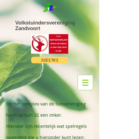
Volkstuindersvereniging
Zandvoort
NIEUWS
Op het complex van de tuinvereniging
huist op tuin 32 een imker.
Hiervoor zijn recentelijk wat spelregels
opgesteld die u hieronder kunt lezen: