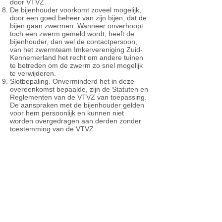
door VTVZ.
De bijenhouder voorkomt zoveel mogelijk,
door een goed beheer van zijn bijen, dat de
bijen gaan zwermen. Wanneer onverhoopt
toch een zwerm gemeld wordt, heeft de
bijenhouder, dan wel de contactpersoon,
van het zwermteam Imkervereniging Zuid-
Kennemerland het recht om andere tuinen
te betreden om de zwerm zo snel mogelijk
te verwijderen.
Slotbepaling. Onverminderd het in deze
overeenkomst bepaalde, zijn de Statuten en
Reglementen van de VTVZ van toepassing.
De aanspraken met de bijenhouder gelden
voor hem persoonlijk en kunnen niet
worden overgedragen aan derden zonder
toestemming van de VTVZ.
Contactgegevens
Duinpieperpad 2
2041 XZ Zandvoort
Tel. 023 5719630