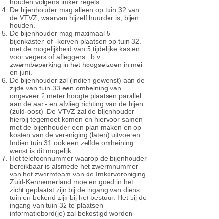
houden volgens imker regels.
De bijenhouder mag alleen op tuin 32 van
de VTVZ, waarvan hijzelf huurder is, bijen
houden.
De bijenhouder mag maximaal 5
bijenkasten of -korven plaatsen op tuin 32,
met de mogelijkheid van 5 tijdelijke kasten
voor vegers of afleggers t.b.v.
zwermbeperking in het hoogseizoen in mei
en juni.
De bijenhouder zal (indien gewenst) aan de
zijde van tuin 33 een omheining van
ongeveer 2 meter hoogte plaatsen parallel
aan de aan- en afvlieg richting van de bijen
(zuid-oost). De VTVZ zal de bijenhouder
hierbij tegemoet komen en hiervoor samen
met de bijenhouder een plan maken en op
kosten van de vereniging (laten) uitvoeren.
Indien tuin 31 ook een zelfde omheining
wenst is dit mogelijk.
Het telefoonnummer waarop de bijenhouder
bereikbaar is alsmede het zwermnummer
van het zwermteam van de Imkervereniging
Zuid-Kennemerland moeten goed in het
zicht geplaatst zijn bij de ingang van diens
tuin en bekend zijn bij het bestuur. Het bij de
ingang van tuin 32 te plaatsen
informatiebord(je) zal bekostigd worden