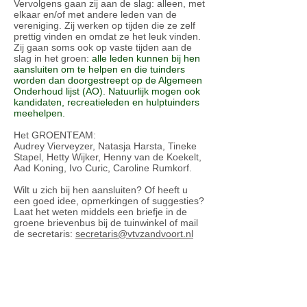
Vervolgens gaan zij aan de slag: alleen, met
elkaar en/of met andere leden van de
vereniging. Zij werken op tijden die ze zelf
prettig vinden en omdat ze het leuk vinden.
Zij gaan soms ook op vaste tijden aan de
slag in het groen:
alle leden kunnen bij hen
aansluiten om te helpen en die tuinders
worden dan doorgestreept op de Algemeen
Onderhoud lijst (AO). Natuurlijk mogen ook
kandidaten, recreatieleden en hulptuinders
meehelpen.
Het GROENTEAM:
Audrey Vierveyzer, Natasja Harsta, Tineke
Stapel, Hetty Wijker, Henny van de Koekelt,
Aad Koning, Ivo Curic, Caroline Rumkorf.
Wilt u zich bij hen aansluiten? Of heeft u
een goed idee, opmerkingen of suggesties?
Laat het weten middels een briefje in de
groene brievenbus bij de tuinwinkel of mail
de secretaris:
secretaris@vtvzandvoort.nl