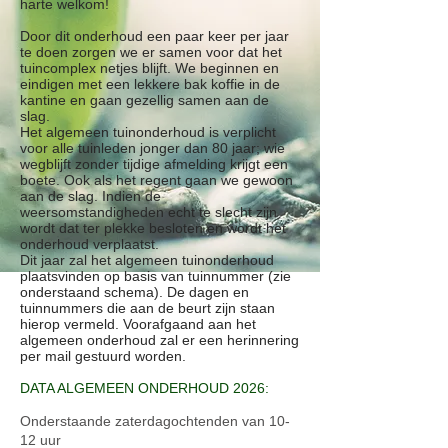
harte welkom!
Door dit onderhoud een paar keer per jaar
te doen zorgen we er samen voor dat het
tuincomplex netjes blijft. We beginnen en
eindigen met een lekkere bak koffie in de
kantine en gaan gezellig samen aan de
slag.
Het algemeen tuinonderhoud is verplicht
voor alle tuinleden jonger dan 80 jaar; wie
wegblijft zonder tijdige afmelding krijgt een
boete. Ook als het regent gaan we gewoon
aan de slag. Indien de
weersomstandigheden echt te slecht zijn
wordt dat ter plekke besloten en wordt het
onderhoud verplaatst.
Dit jaar zal het algemeen tuinonderhoud
plaatsvinden op basis van tuinnummer (zie
onderstaand schema). De dagen en
tuinnummers die aan de beurt zijn staan
hierop vermeld. Voorafgaand aan het
algemeen onderhoud zal er een herinnering
per mail gestuurd worden.
DATA ALGEMEEN ONDERHOUD 2026:
Onderstaande zaterdagochtenden van 10-
12 uur