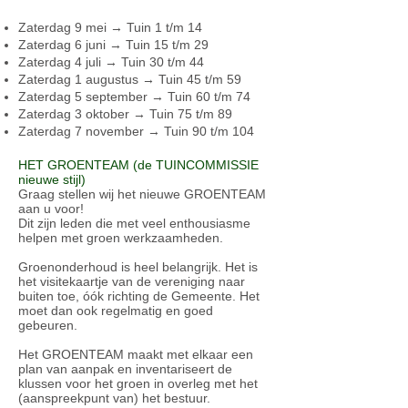
Zaterdag 9 mei → Tuin 1 t/m 14
Zaterdag 6 juni → Tuin 15 t/m 29
Zaterdag 4 juli → Tuin 30 t/m 44
Zaterdag 1 augustus → Tuin 45 t/m 59
Zaterdag 5 september → Tuin 60 t/m 74
Zaterdag 3 oktober → Tuin 75 t/m 89
Zaterdag 7 november → Tuin 90 t/m 104
HET GROENTEAM (de TUINCOMMISSIE
nieuwe stijl)
Graag stellen wij het nieuwe GROENTEAM
aan u voor!
Dit zijn leden die met veel enthousiasme
helpen met groen werkzaamheden.
Groenonderhoud is heel belangrijk. Het is
het visitekaartje van de vereniging naar
buiten toe, óók richting de Gemeente. Het
moet dan ook regelmatig en goed
gebeuren.
Het GROENTEAM maakt met elkaar een
plan van aanpak en inventariseert de
klussen voor het groen in overleg met het
(aanspreekpunt van) het bestuur.