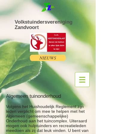
Volkstuindersvereniging
Zandvoort
NIEUWS
Algemeen tuinonderhoud
Volgens het Huishoudelijk Reglement zijn
leden verplicht om mee te helpen met het
Algemeen (gemeenschappelijke)
Onderhoud aan het tuincomplex. Uiteraard
mogen ook hulptuinders en recreatieleden
meedoen als zij dat leuk vinden. U bent van