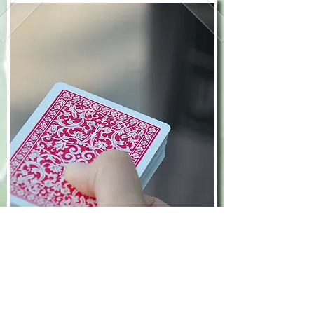
Klaverjassen
Donderdagavond van
1 september t/m 1 mei.
Meer informatie
via
Greet van Duijn
.