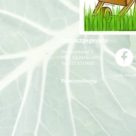
Contactgegevens
Duinpieperpad 2
2041 XZ Zandvoort
Tel. 023 5719630
volg ons 
Privacyverklaring