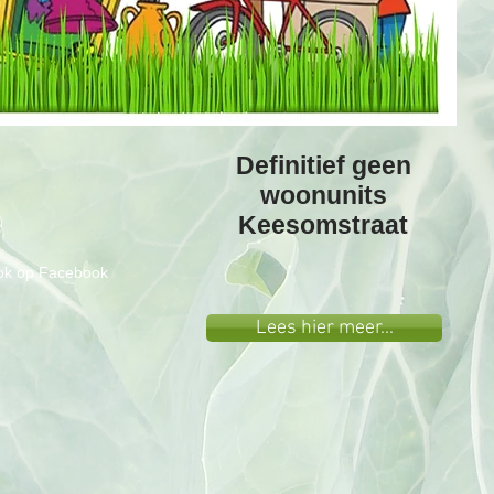
Definitief geen
woonunits
Keesomstraat
ook op Facebook
Lees hier meer...