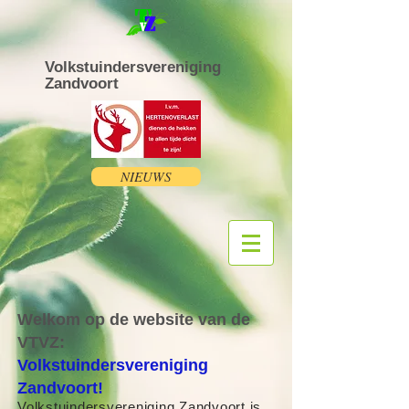
Volkstuindersvereniging
Zandvoort
NIEUWS
Welkom op de website van de
VTVZ:
Volkstuindersvereniging
Zandvoort!
Volkstuindersvereniging Zandvoort is