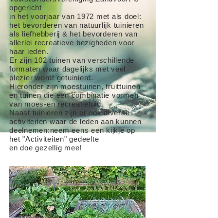
opgericht
in het voorjaar van 1972 met als doel:
het bevorderen van natuurlijk tuinieren
als liefhebberij & het bevorderen van
allerlei recreatieve bezigheden voor
haar leden.
Er zijn 102 tuinen van verschillende
formaten waar dagelijks met veel
plezier wordt getuinierd.
Hieronder zijn moestuinen, fruittuinen
en tuinen die een combinatie vormen
van moes-en recreatietuin.
Naast tuinieren zijn er ook diverse
activiteiten waar de leden aan kunnen
deelnemen:neem eens een kijkje op
het "Activiteiten" gedeelte
en doe gezellig mee!